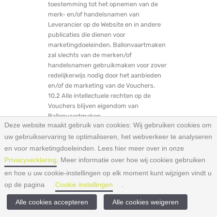
toestemming tot het opnemen van de
merk- en/of handelsnamen van
Leverancier op de Website en in andere
publicaties die dienen voor
marketingdoeleinden. Ballonvaartmaken
zal slechts van de merken/of
handelsnamen gebruikmaken voor zover
redelijkerwijs nodig door het aanbieden
en/of de marketing van de Vouchers.
10.2 Alle intellectuele rechten op de
Vouchers blijven eigendom van
Ballonvaartmaken.
Deze website maakt gebruik van cookies:
Wij gebruiken cookies om
uw gebruikservaring te optimaliseren, het webverkeer te analyseren
Artikel. 11 Algemene bepalingen
11.1 Op deze Overeenkomst is Nederlands
en voor marketingdoeleinden. Lees hier meer over in onze
recht van toepassing.
Privacyverklaring
. Meer informatie over hoe wij cookies gebruiken
11.2 Voor zover dwingend recht met
en hoe u uw cookie-instellingen op elk moment kunt wijzigen vindt u
anders bepaald, zullen geschillen die
op de pagina
Cookie instellingen
.
voortvloeien uit deze Overeenkomst
Neem contact op
worden voorgelegd aan de bevoegde
Alle cookies accepteren
Alle cookies weigeren
Nederlandse rechter.