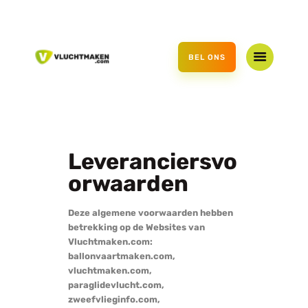
HOME
AANBOD
BEL ONS
CADEAUBON
OVER ONS
CONTACT
Leveranciersvo
orwaarden
Deze algemene voorwaarden hebben
betrekking op de Websites van
Vluchtmaken.com:
ballonvaartmaken.com,
vluchtmaken.com,
paraglidevlucht.com,
zweefvlieginfo.com,