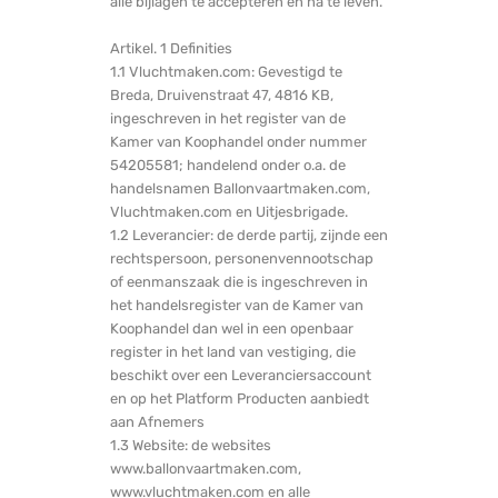
alle bijlagen te accepteren en na te leven.
Artikel. 1 Definities
1.1 Vluchtmaken.com: Gevestigd te
Breda, Druivenstraat 47, 4816 KB,
ingeschreven in het register van de
Kamer van Koophandel onder nummer
54205581; handelend onder o.a. de
handelsnamen Ballonvaartmaken.com,
Vluchtmaken.com en Uitjesbrigade.
1.2 Leverancier: de derde partij, zijnde een
rechtspersoon, personenvennootschap
of eenmanszaak die is ingeschreven in
het handelsregister van de Kamer van
Koophandel dan wel in een openbaar
register in het land van vestiging, die
beschikt over een Leveranciersaccount
en op het Platform Producten aanbiedt
aan Afnemers
1.3 Website: de websites
www.ballonvaartmaken.com,
www.vluchtmaken.com en alle