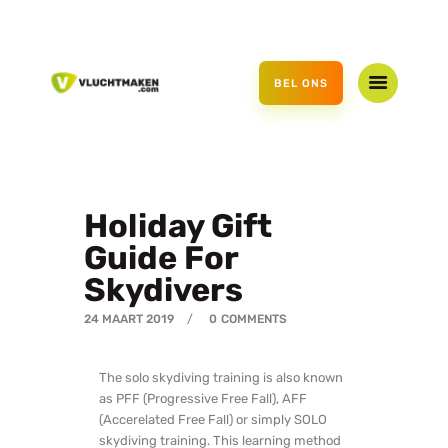
HOME
AANBOD
BEL ONS
CADEAUBON
OVER ONS
CONTACT
Holiday Gift
Guide For
Skydivers
24 MAART 2019
0
COMMENTS
The solo skydiving training is also known
as PFF (Progressive Free Fall), AFF
(Accerelated Free Fall) or simply SOLO
skydiving training. This learning method