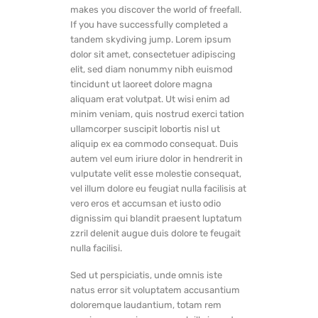
makes you discover the world of freefall.
If you have successfully completed a
tandem skydiving jump. Lorem ipsum
dolor sit amet, consectetuer adipiscing
elit, sed diam nonummy nibh euismod
tincidunt ut laoreet dolore magna
aliquam erat volutpat. Ut wisi enim ad
minim veniam, quis nostrud exerci tation
ullamcorper suscipit lobortis nisl ut
aliquip ex ea commodo consequat. Duis
autem vel eum iriure dolor in hendrerit in
vulputate velit esse molestie consequat,
vel illum dolore eu feugiat nulla facilisis at
vero eros et accumsan et iusto odio
dignissim qui blandit praesent luptatum
zzril delenit augue duis dolore te feugait
nulla facilisi.
Sed ut perspiciatis, unde omnis iste
natus error sit voluptatem accusantium
doloremque laudantium, totam rem