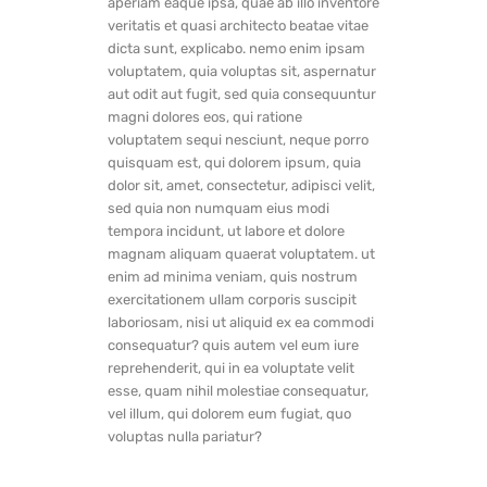
aperiam eaque ipsa, quae ab illo inventore
veritatis et quasi architecto beatae vitae
dicta sunt, explicabo. nemo enim ipsam
voluptatem, quia voluptas sit, aspernatur
aut odit aut fugit, sed quia consequuntur
magni dolores eos, qui ratione
voluptatem sequi nesciunt, neque porro
quisquam est, qui dolorem ipsum, quia
dolor sit, amet, consectetur, adipisci velit,
sed quia non numquam eius modi
tempora incidunt, ut labore et dolore
magnam aliquam quaerat voluptatem. ut
enim ad minima veniam, quis nostrum
exercitationem ullam corporis suscipit
laboriosam, nisi ut aliquid ex ea commodi
consequatur? quis autem vel eum iure
reprehenderit, qui in ea voluptate velit
esse, quam nihil molestiae consequatur,
vel illum, qui dolorem eum fugiat, quo
voluptas nulla pariatur?